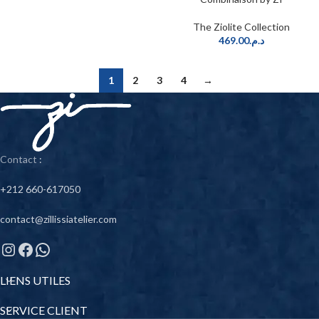
The Ziolite Collection
469.00
د.م.
1
2
3
4
→
Contact
:
+212 660-617050
contact@zillissiatelier.com
LIENS UTILES
SERVICE CLIENT