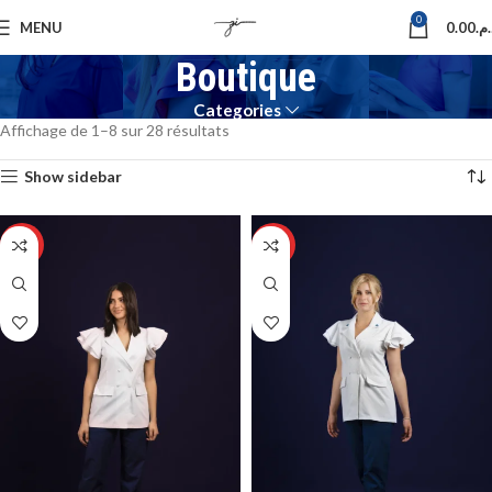
0
MENU
0.00
د.م
Boutique
Categories
Affichage de 1–8 sur 28 résultats
Show sidebar
HOT
HOT