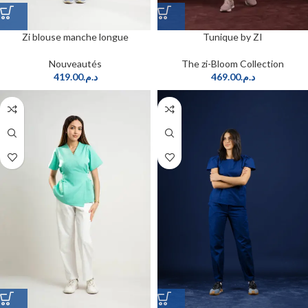
Zi blouse manche longue
Tunique by ZI
Nouveautés
The zi-Bloom Collection
419.00
د.م.
469.00
د.م.