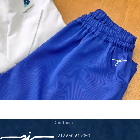
Contact
:
+212 660-617050