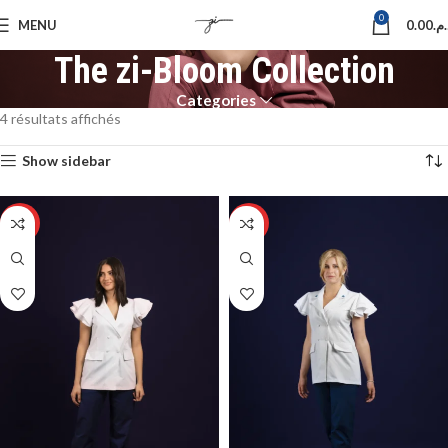
0
MENU
0.00
د.م
The zi-Bloom Collection
Categories
4 résultats affichés
Show sidebar
HOT
HOT