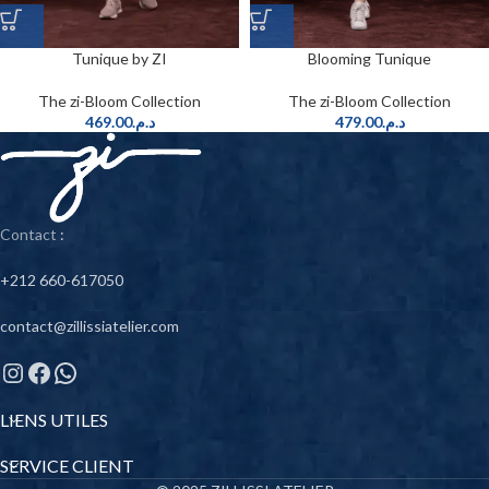
Tunique by ZI
Blooming Tunique
The zi-Bloom Collection
The zi-Bloom Collection
469.00
د.م.
479.00
د.م.
Contact
:
+212 660-617050
contact@zillissiatelier.com
LIENS UTILES
SERVICE CLIENT