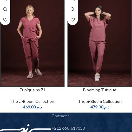
Tunique by ZI
Blooming Tunique
The zi-Bloom Collection
The zi-Bloom Collection
469.00
د.م.
479.00
د.م.
Contact
:
+212 660-617050