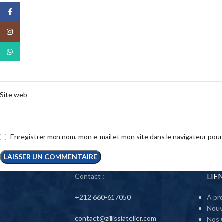
Facebook
Instagram
WhatsApp
*
Nom
Site web
Enregistrer mon nom, mon e-mail et mon site dans le navigateur po
LIE
Contact
:
+212 660-617050
À pro
Nou
contact@zillissiatelier.com
Nos 