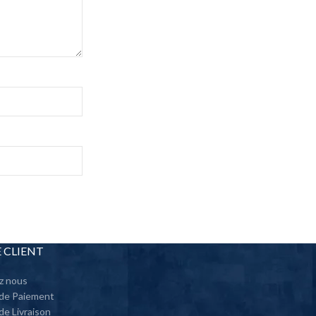
E CLIENT
z nous
 de Paiement
de Livraison