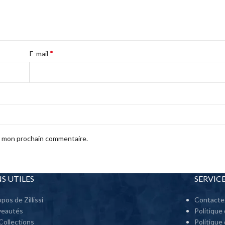
*
E-mail
ur mon prochain commentaire.
NS UTILES
SERVIC
pos de Zillissi
Contacte
veautés
Politique
Collections
Politique 