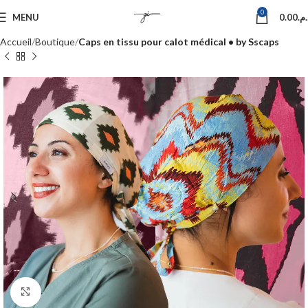
0
MENU
0.00
د.م
Accueil
Boutique
Caps en tissu pour calot médical • by Sscaps
Click to enlarge