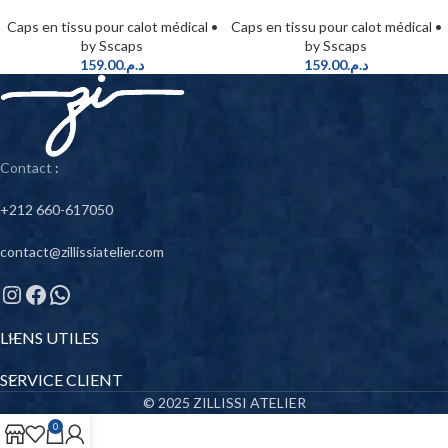
Caps en tissu pour calot médical •
Caps en tissu pour calot médical •
by Sscaps
by Sscaps
159.00
د.م.
159.00
د.م.
Contact
:
+212 660-617050
contact@zillissiatelier.com
LIENS UTILES
SERVICE CLIENT
© 2025 ZILLISSI ATELIER
0